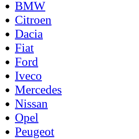
BMW
Citroen
Dacia
Fiat
Ford
Iveco
Mercedes
Nissan
Opel
Peugeot