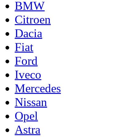
BMW
Citroen
Dacia
Fiat
Ford
Iveco
Mercedes
Nissan
Opel
Astra