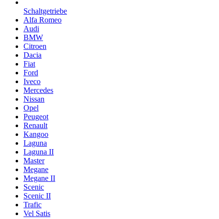
Schaltgetriebe
Alfa Romeo
Audi
BMW
Citroen
Dacia
Fiat
Ford
Iveco
Mercedes
Nissan
Opel
Peugeot
Renault
Kangoo
Laguna
Laguna II
Master
Megane
Megane II
Scenic
Scenic II
Trafic
Vel Satis