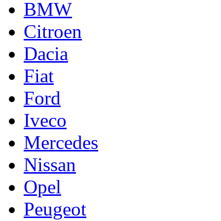
BMW
Citroen
Dacia
Fiat
Ford
Iveco
Mercedes
Nissan
Opel
Peugeot