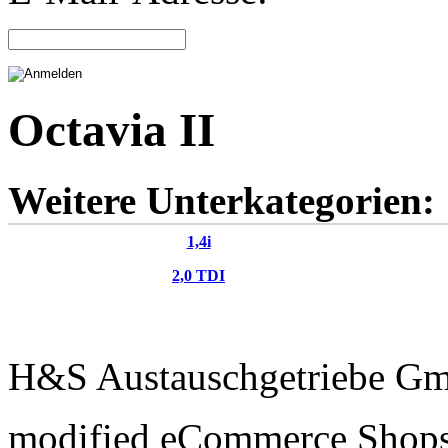
Octavia II
Weitere Unterkategorien:
1,4i
2,0 TDI
H&S Austauschgetriebe G
mod
ified eCommerce Shop