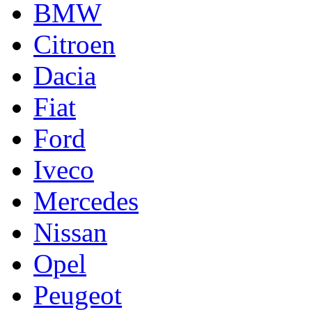
BMW
Citroen
Dacia
Fiat
Ford
Iveco
Mercedes
Nissan
Opel
Peugeot