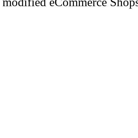
mod
ified eCommerce Shop