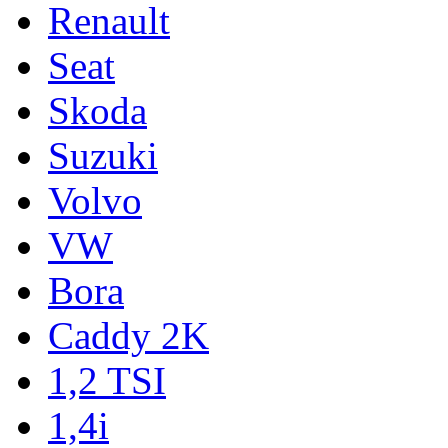
Renault
Seat
Skoda
Suzuki
Volvo
VW
Bora
Caddy 2K
1,2 TSI
1,4i