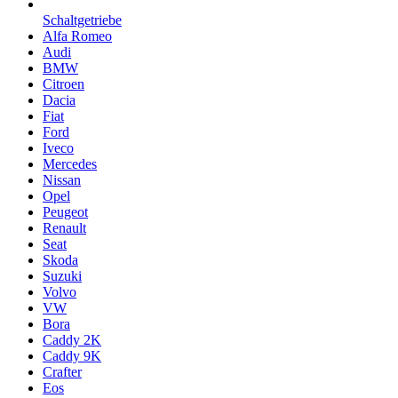
Schaltgetriebe
Alfa Romeo
Audi
BMW
Citroen
Dacia
Fiat
Ford
Iveco
Mercedes
Nissan
Opel
Peugeot
Renault
Seat
Skoda
Suzuki
Volvo
VW
Bora
Caddy 2K
Caddy 9K
Crafter
Eos