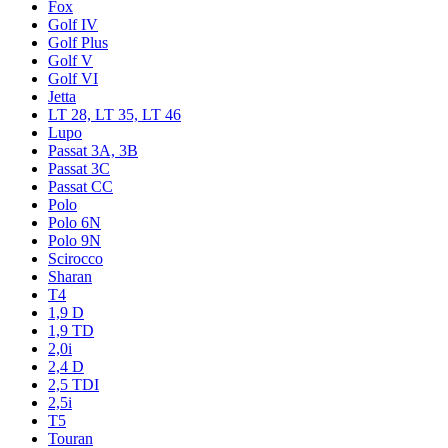
Fox
Golf IV
Golf Plus
Golf V
Golf VI
Jetta
LT 28, LT 35, LT 46
Lupo
Passat 3A, 3B
Passat 3C
Passat CC
Polo
Polo 6N
Polo 9N
Scirocco
Sharan
T4
1,9 D
1,9 TD
2,0i
2,4 D
2,5 TDI
2,5i
T5
Touran