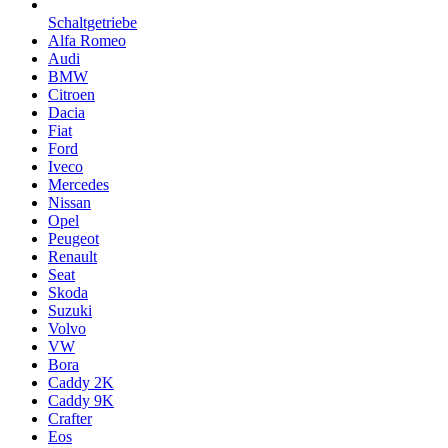
Schaltgetriebe
Alfa Romeo
Audi
BMW
Citroen
Dacia
Fiat
Ford
Iveco
Mercedes
Nissan
Opel
Peugeot
Renault
Seat
Skoda
Suzuki
Volvo
VW
Bora
Caddy 2K
Caddy 9K
Crafter
Eos