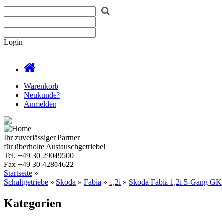
Login
Warenkorb
Neukunde?
Anmelden
Ihr zuverlässiger Partner
für überholte Austauschgetriebe!
Tel.
+49 30 29049500
Fax
+49 30 42804622
Startseite
»
Schaltgetriebe
»
Skoda
»
Fabia
»
1,2i
»
Skoda Fabia 1,2i 5-Gang G
Kategorien