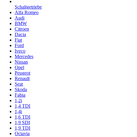
Schaltgetriebe
Alfa Romeo
Audi
BMW
Citroen
Dacia
Fiat
Ford
Iveco
Mercedes
Nissan
Opel
Peugeot
Renault
Seat
Skoda
Fabia
1,2i
1,4 TDI
1,4i
1,6 TDI
1,9 SDI
1,9 TDI
Octavia